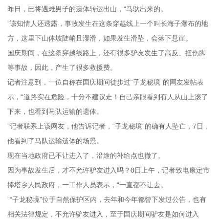
昨日，已将遇难男子的遗体转运出山，“马驮出来的。
”该知情人还透露，事故发生在这条穿越线上一个叫长海子瀑布的地
方，这里下山体坡陡峭且湿滑，如果发生滑坠，会落下悬崖。
国庆期间，在这条穿越线路上，还有很多驴友发生了高反、扭伤脚
等事故，因此，产生了很多救援费。
记者注意到，一位自称在国庆期间徒步过“子龙秘境”的网友发帖表
示，“道路实在危险，十分不建议走！自己亲眼看到有人从山上滚了
下来，也看到马队运输的遗体。
”记者联系上该网友，他告诉记者，“子龙秘境”的确有人坠亡，7日，
他看到了马队运输遗体的场景。
现在当地政府已不让进入了，沿途的补给点也撤了。
因为事故发生后，才不允许驴友进入吗？8日上午，记者致电康定市
捧塔乡人民政府，一工作人员表示，“一直都不让去。
”“子龙秘境”位于自然保护区内，去年和今年都曾下发过公告，也有
相关法律规定，不允许驴友进入，至于国庆期间驴友是如何进入