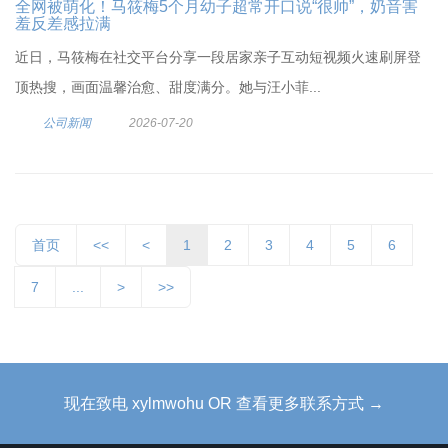
全网被萌化！马筱梅5个月幼子超常开口说“很帅”，奶音害
羞反差感拉满
近日，马筱梅在社交平台分享一段居家亲子互动短视频火速刷屏登
顶热搜，画面温馨治愈、甜度满分。她与汪小菲...
公司新闻
2026-07-20
首页
<<
<
1
2
3
4
5
6
7
...
>
>>
现在致电 xylmwohu OR 查看更多联系方式 →