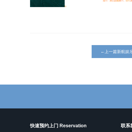
←上一篇新航娱
快速预约上门 Reservation
联系我