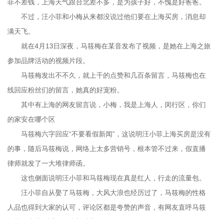
菲不差钱，上海天气跟台北差不多，是为孩子好，不愧是好爸爸。
不过，汪小菲和小梅从来都没说过他们要在上海买房，消息却
满天飞。
就在4月13日深夜，马筱梅在某音发布了视频，是她在上海之旅
参加品牌活动的视频片段。
马筱梅发出不不久，就上千的点赞和几百条留言，马筱梅也在
线回应粉丝们的留言，她真的好宠粉。
其中有上海的网友留言说，小梅，我是上海人，闵行区，你们
的家安在哪个区
马筱梅六字回应“不要看假新闻”，这说明汪小菲上海买房是没有
的事，随后马筱梅说，网络上太多营销号，根本管不过来，假直播
律师就发了一大堆律师函。
这也侧面说明汪小菲和马筱梅现在真是红人，行走的流量包。
汪小菲自从娶了马筱梅，大风大浪也经历过了，马筱梅的性格
人品也得到大家的认可，评论区都是夸赞的声音，有网友直呼马筱