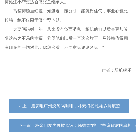
梅比汪小菲更适合做张兰继承人。
马筱梅稳重细腻，知进退，懂分寸，能沉得住气，事业心也比
较强，绝不仅限于做个贤内助。
夫妻俩结婚一年，从来没有负面消息，相信他们以后会更加珍
惜这来之不易的幸福，希望他们以后一直这么甜下，马筱梅值得拥
有现在的一切对此，你怎么看，不同意见评论区见！"
作者：新航娱乐
←上一篇窦唯广州悠闲喝咖啡，朴素打扮难掩岁月痕迹‌
下一篇→杨金山发声再掀风波：郭德纲“跳门”争议背后的真相