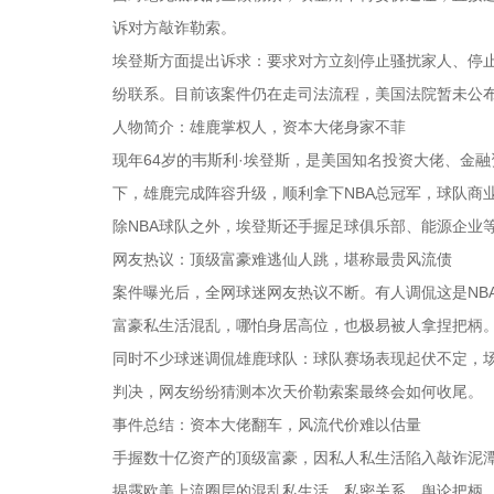
诉对方敲诈勒索。
埃登斯方面提出诉求：要求对方立刻停止骚扰家人、停
纷联系。目前该案件仍在走司法流程，美国法院暂未公
人物简介：雄鹿掌权人，资本大佬身家不菲
现年64岁的韦斯利·埃登斯，是美国知名投资大佬、金融
下，雄鹿完成阵容升级，顺利拿下NBA总冠军，球队商
除NBA球队之外，埃登斯还手握足球俱乐部、能源企业
网友热议：顶级富豪难逃仙人跳，堪称最贵风流债
案件曝光后，全网球迷网友热议不断。有人调侃这是NB
富豪私生活混乱，哪怕身居高位，也极易被人拿捏把柄
同时不少球迷调侃雄鹿球队：球队赛场表现起伏不定，
判决，网友纷纷猜测本次天价勒索案最终会如何收尾。
事件总结：资本大佬翻车，风流代价难以估量
手握数十亿资产的顶级富豪，因私人私生活陷入敲诈泥潭
揭露欧美上流圈层的混乱私生活，私密关系、舆论把柄