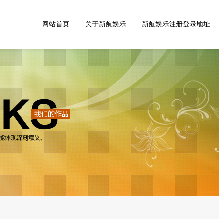
网站首页
关于新航娱乐
新航娱乐注册登录地址