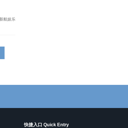
新航娱乐
快捷入口 Quick Entry